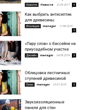
Новости
-
23.09.2017
Новости
0
Как выбрать антисептик
для древесины
manager
-
11.08.2019
Изоляция
0
«Пару слов» о бассейне на
приусадебном участке
manager
-
04.08.2019
Дизайн
0
Облицовка лестничных
ступеней древесиной
manager
-
25.07.2019
Полы
0
Звукоизоляционные
панели для стен