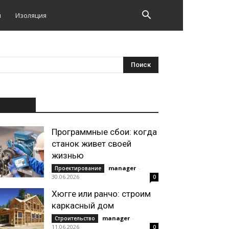
и
Изоляция
НОВОЕ
Программные сбои: когда
станок живет своей
жизнью
manager
-
Проектирование
30.06.2026
0
Хюгге или ранчо: строим
каркасный дом
manager
-
Строительство
11.06.2026
0