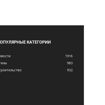
ОПУЛЯРНЫЕ КАТЕГОРИИ
овости
1916
тены
983
троительство
932