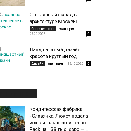
Стеклянный фасад в
архитектуре Москвы
manager
-
Строительство
05.02.2026
0
Ландшафтный дизайн:
красота круглый год
manager
-
25.10.2025
Дизайн
0
ИНТЕРЕСНОЕ
Кондитерская фабрика
«Славянка-Люкс» подала
иск к итальянской Tecno
Pack на 138 тыс. евро —...