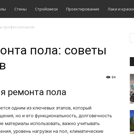
олы
Стены
Стройсмеси
Проектирование
Лаки и краск
ты профессионалов
онта пола: советы
в
84
я ремонта пола
ется одним из ключевых этапов, который
ения, но и его функциональность, долговечность
ие материалы использовать, важно учитывать
ния, уровень нагрузки на пол, климатические