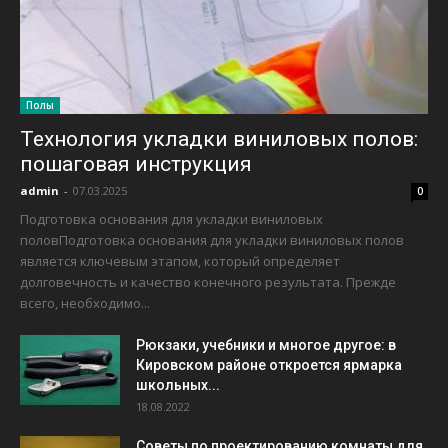
Полы
Технология укладки виниловых полов:
пошаговая инструкция
admin
-
07.03.2025
0
Подготовка основания для укладки виниловых
половПодготовка основания для укладки виниловых полов
является ключевым этапом, который определяет
долговечность и качество конечного результата. Прежде
всего, необходимо...
Рюкзаки, учебники и многое другое: в
Кировском районе откроется ярмарка
школьных...
18.08.2022
Советы по проектированию комнаты для