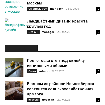
Москвы
manager
-
05.02.2026
Строительство
0
Ландшафтный дизайн: красота
круглый год
manager
-
25.10.2025
Дизайн
0
ИНТЕРЕСНОЕ
Подготовка стен под оклейку
виниловыми обоями
admin
-
26.02.2025
Стены
0
В одном из районов Новосибирска
состоится сельскохозяйственная
ярмарка
Новости
-
27.10.2022
Новости
0