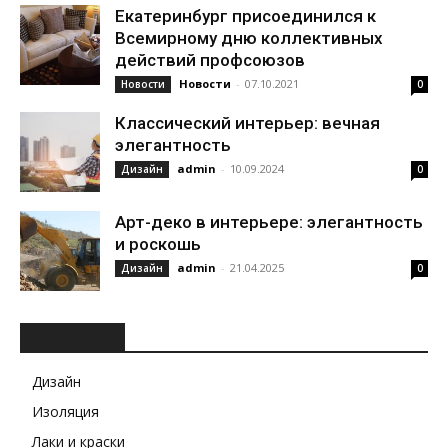
Екатеринбург присоединился к
Всемирному дню коллективных
действий профсоюзов
Новости
-
07.10.2021
Новости
0
Классический интерьер: вечная
элегантность
admin
-
10.09.2024
Дизайн
0
Арт-деко в интерьере: элегантность
и роскошь
admin
-
21.04.2025
Дизайн
0
РУБРИКИ
Дизайн
Изоляция
Лаки и краски