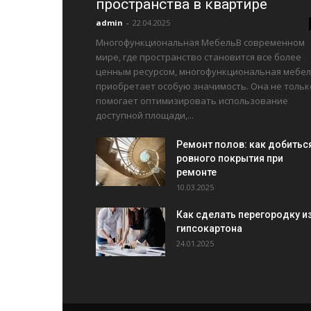
пространства в квартире
admin
-
22.04.2025
Многофункциональная МебельВ современном
мире, где пространство становится все более
ценным ресурсом, многофункциональная мебе
приобретает особую значимость. Она не тольк
помогает оптимизировать использование
доступной площади,...
Ремонт полов: как добитьс
ровного покрытия при
ремонте
10.03.2025
Как сделать перегородку и
гипсокартона
24.01.2025