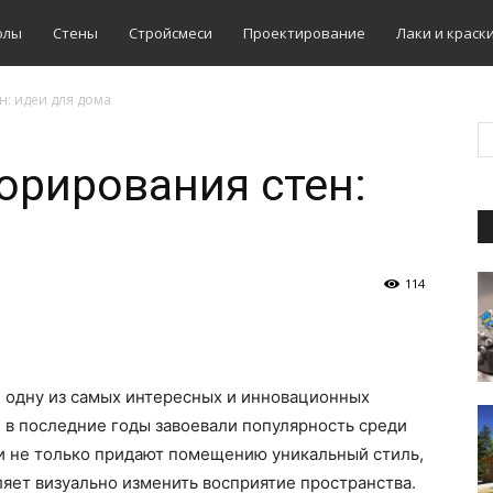
олы
Стены
Стройсмеси
Проектирование
Лаки и краск
н: идеи для дома
орирования стен:
114
 одну из самых интересных и инновационных
 в последние годы завоевали популярность среди
ои не только придают помещению уникальный стиль,
ляет визуально изменить восприятие пространства.