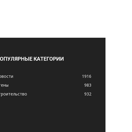
ОПУЛЯРНЫЕ КАТЕГОРИИ
овости
1916
тены
983
троительство
932