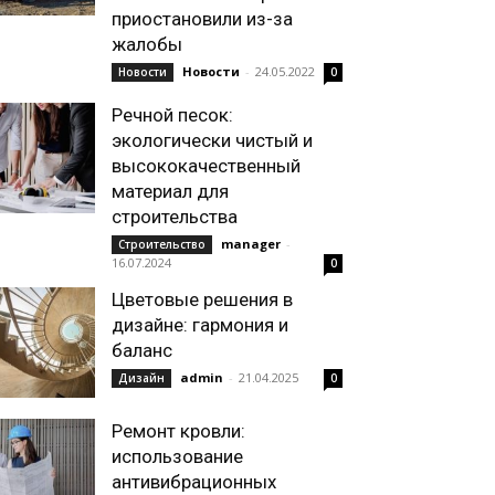
приостановили из-за
жалобы
Новости
-
24.05.2022
Новости
0
Речной песок:
экологически чистый и
высококачественный
материал для
строительства
manager
-
Строительство
16.07.2024
0
Цветовые решения в
дизайне: гармония и
баланс
admin
-
21.04.2025
Дизайн
0
Ремонт кровли:
использование
антивибрационных