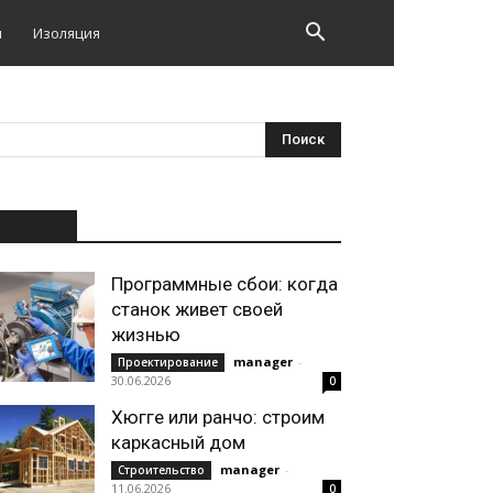
и
Изоляция
НОВОЕ
Программные сбои: когда
станок живет своей
жизнью
manager
-
Проектирование
30.06.2026
0
Хюгге или ранчо: строим
каркасный дом
manager
-
Строительство
11.06.2026
0