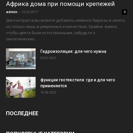
Африка дома при помощи крепежей
admin
-
13.03.2017
0
Для контраста вы можете добавить немного бирюзы и синего,
но только лишь в умеренных количествах. Крайне важно,
чтобы цвета были естественными, забудьте о
синтетических...
Гидроизоляция: для чего нужна
05.07.2021
функции геотекстиля: где и для чего
применяется
10.08.2022
ПОСЛЕДНЕЕ