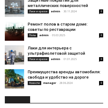
Защитные покрытия для
металлических поверхностей
admin
-
30.11.2024
Лаки и краски
0
Ремонт полов в старом доме:
советы по реставрации
admin
-
05.03.2025
Полы
0
Лаки для интерьера с
ультрафиолетовой защитой
admin
-
01.01.2025
Лаки и краски
0
Преимущества аренды автомобиля:
свобода и удобство на дороге
manager
-
28.06.2024
Новости
0
РУБРИКИ