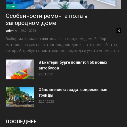
Полы
Особенности ремонта пола в
загородном доме
admin
-
19.04.2025
0
Выбор материалов для пола в загородном доме.Выбор
материалов для пола в загородном доме — это важный этап,
который требует внимательного подхода и учета множества...
В Екатеринбурге появятся 60 новых
автобусов
25.01.2021
Обновление фасада: современные
тренды
22.04.2025
ПОСЛЕДНЕЕ