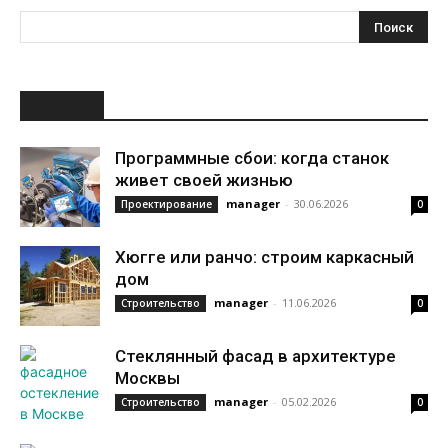
НОВОЕ
Программные сбои: когда станок
живет своей жизнью
manager
-
30.06.2026
Проектирование
0
Хюгге или ранчо: строим каркасный
дом
manager
-
11.06.2026
Строительство
0
Стеклянный фасад в архитектуре
Москвы
manager
-
05.02.2026
Строительство
0