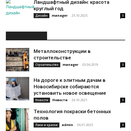
Ландшафтный дизайн: красота
круглый год
manager
-
25.10.2025
Дизайн
0
ИНТЕРЕСНОЕ
Металлоконструкции в
строительстве
manager
-
03.06.2019
Строительство
0
На дороге к элитным дачам в
Новосибирске собираются
установить новое освещение
Новости
-
26.10.2021
Новости
0
Технология покраски бетонных
полов
admin
-
06.01.2025
Лаки и краски
0