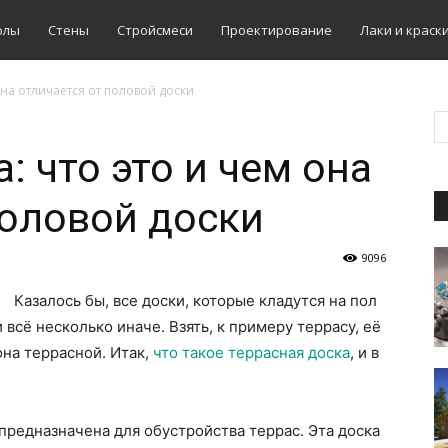
олы
Стены
Стройсмеси
Проектирование
Лаки и краск
она отличается от половой доски
: что это и чем она
половой доски
9096
Казалось бы, все доски, которые кладутся на пол
 всё несколько иначе. Взять, к примеру террасу, её
она террасной. Итак,
что такое террасная доска
, и в
а предназначена для обустройства террас. Эта доска