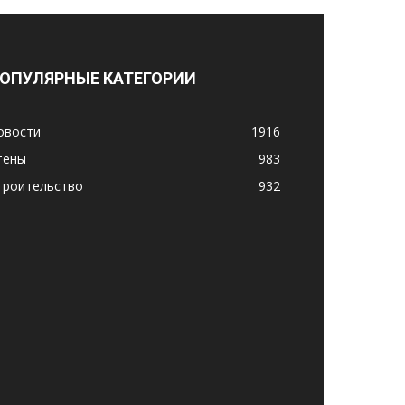
ОПУЛЯРНЫЕ КАТЕГОРИИ
овости
1916
тены
983
троительство
932