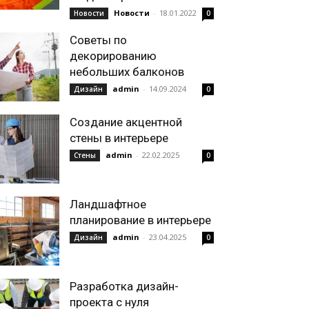
Новости
-
18.01.2022
Новости
0
Советы по
декорированию
небольших балконов
admin
-
14.09.2024
Дизайн
0
Создание акцентной
стены в интерьере
admin
-
22.02.2025
Стены
0
Ландшафтное
планирование в интерьере
admin
-
23.04.2025
Дизайн
0
Разработка дизайн-
проекта с нуля