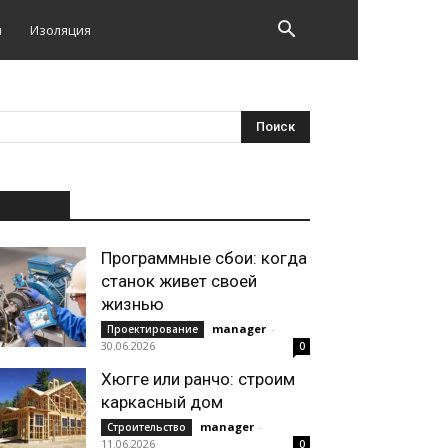
и
Изоляция
НОВОЕ
Программные сбои: когда
станок живет своей
жизнью
manager
-
Проектирование
30.06.2026
0
Хюгге или ранчо: строим
каркасный дом
manager
-
Строительство
11.06.2026
0