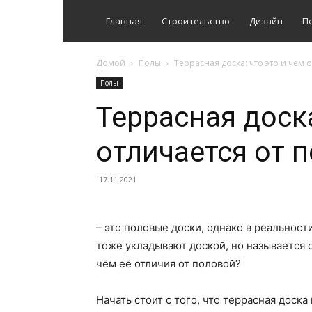
Главная
Строительство
Дизайн
П
Домой
Полы
Террасная доска: что это и чем 
Полы
Террасная доска
отличается от 
17.11.2021
– это половые доски, однако в реальности
тоже укладывают доской, но называется 
чём её отличия от половой?
Начать стоит с того, что террасная доск