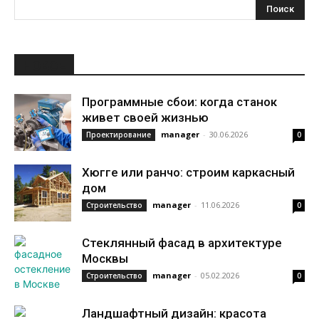
НОВОЕ
Программные сбои: когда станок
живет своей жизнью
manager
-
30.06.2026
Проектирование
0
Хюгге или ранчо: строим каркасный
дом
manager
-
11.06.2026
Строительство
0
Стеклянный фасад в архитектуре
Москвы
manager
-
05.02.2026
Строительство
0
Ландшафтный дизайн: красота