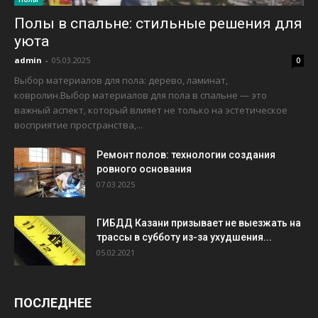
Полы в спальне: стильные решения для
уюта
admin
-
05.03.2025
0
Выбор материалов для пола: дерево, ламинат,
ковролин.Выбор материалов для пола в спальне — это
важный аспект, который влияет не только на эстетическое
восприятие пространства,...
Ремонт полов: технологии создания
ровного основания
07.03.2025
ГИБДД Казани призывает не выезжать на
трассы в субботу из-за ухудшения...
05.02.2021
ПОСЛЕДНЕЕ