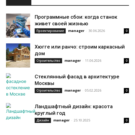
НОВОЕ
Программные сбои: когда станок
живет своей жизнью
manager
-
30.06.2026
Проектирование
0
Хюгге или ранчо: строим каркасный
дом
manager
-
11.06.2026
Строительство
0
Стеклянный фасад в архитектуре
Москвы
manager
-
05.02.2026
Строительство
0
Ландшафтный дизайн: красота
круглый год
manager
-
25.10.2025
Дизайн
0