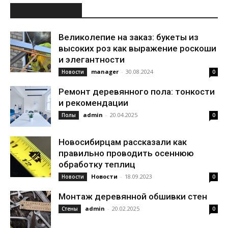
ИНТЕРЕСНОЕ
Великолепие на заказ: букеты из
высоких роз как выражение роскоши
и элегантности
manager
-
30.08.2024
Новости
0
Ремонт деревянного пола: тонкости
и рекомендации
admin
-
20.04.2025
Полы
0
Новосибирцам рассказали как
правильно проводить осеннюю
обработку теплиц
Новости
-
18.09.2023
Новости
0
Монтаж деревянной обшивки стен
admin
-
20.02.2025
Стены
0