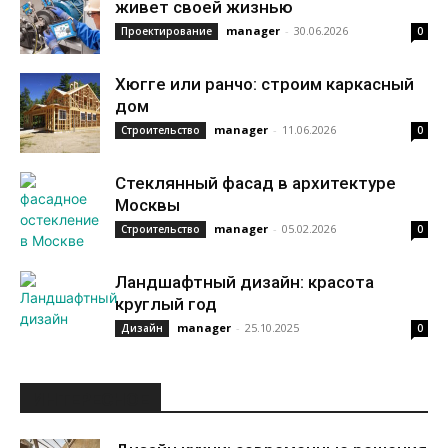
живет своей жизнью
manager
-
30.06.2026
Проектирование
0
Хюгге или ранчо: строим каркасный
дом
manager
-
11.06.2026
Строительство
0
Стеклянный фасад в архитектуре
Москвы
manager
-
05.02.2026
Строительство
0
Ландшафтный дизайн: красота
круглый год
manager
-
25.10.2025
Дизайн
0
ИНТЕРЕСНОЕ