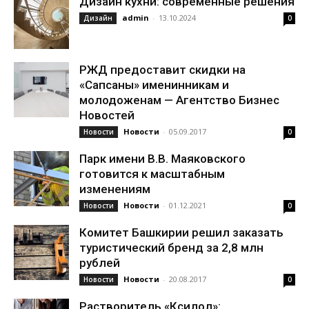
Дизайн кухни: современные решения
admin
-
13.10.2024
Дизайн
0
РЖД предоставит скидки на
«Сапсаны» именинникам и
молодоженам — Агентство Бизнес
Новостей
Новости
-
05.09.2017
Новости
0
Парк имени В.В. Маяковского
готовится к масштабным
изменениям
Новости
-
01.12.2021
Новости
0
Комитет Башкирии решил заказать
туристический бренд за 2,8 млн
рублей
Новости
-
20.08.2017
Новости
0
Растворитель «Ксилол»: