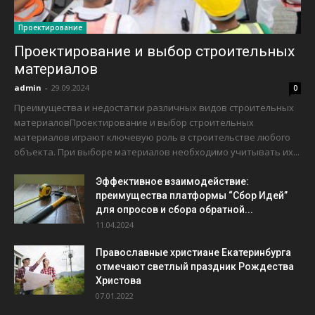
Проектирование
Проектирование и выбор строительных
материалов
admin
-
29.09.2024
0
Преимущества и недостатки различных видов строительных
материаловПроектирование и выбор строительных
материалов играют ключевую роль в строительстве любого
объекта. При выборе материалов необходимо учитывать их...
Эффективное взаимодействие:
преимущества платформы “Сбор Идей”
для опросов и сбора обратной...
11.04.2024
Православные христиане Екатеринбурга
отмечают светлый праздник Рождества
Христова
07.01.2022