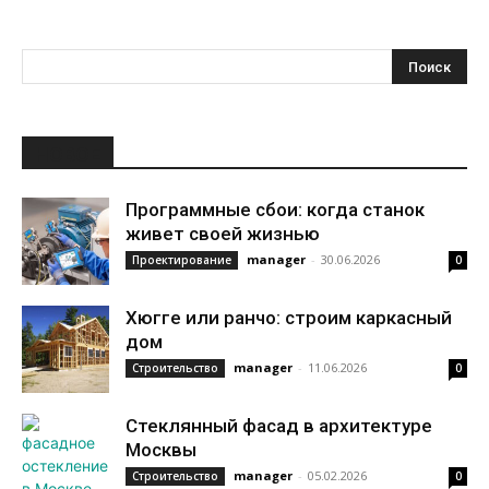
НОВОЕ
Программные сбои: когда станок
живет своей жизнью
manager
-
30.06.2026
Проектирование
0
Хюгге или ранчо: строим каркасный
дом
manager
-
11.06.2026
Строительство
0
Стеклянный фасад в архитектуре
Москвы
manager
-
05.02.2026
Строительство
0