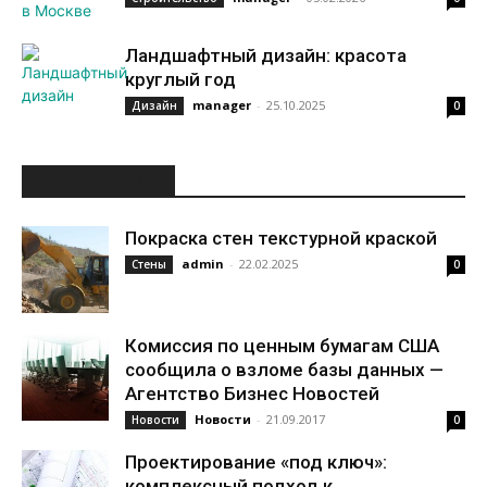
Ландшафтный дизайн: красота
круглый год
manager
-
25.10.2025
Дизайн
0
ИНТЕРЕСНОЕ
Покраска стен текстурной краской
admin
-
22.02.2025
Стены
0
Комиссия по ценным бумагам США
сообщила о взломе базы данных —
Агентство Бизнес Новостей
Новости
-
21.09.2017
Новости
0
Проектирование «под ключ»:
комплексный подход к