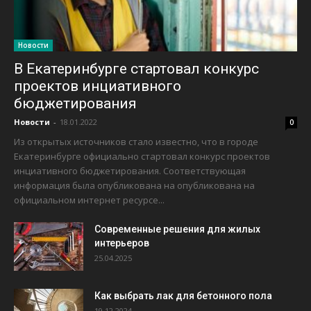
Новости
В Екатеринбурге стартовал конкурс
проектов инциативного
бюджетирования
Новости
-
18.01.2022
0
Из открытых источников стало известно, что в городе
Екатеринбурге официально стартовал конкурс проектов
инциативного бюджетирования. Соответствующая
информация была опубликована на опубликована на
официальном интернет ресурсе...
Современные решения для жилых
интерьеров
25.04.2025
Как выбрать лак для бетонного пола
19.12.2024