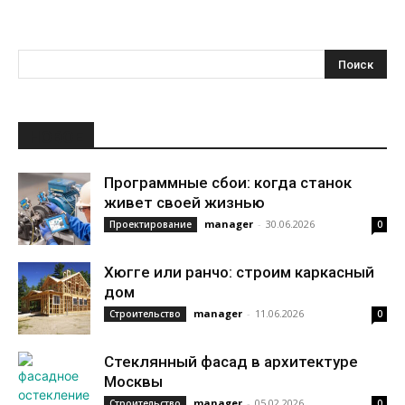
НОВОЕ
Программные сбои: когда станок
живет своей жизнью
manager
-
30.06.2026
Проектирование
0
Хюгге или ранчо: строим каркасный
дом
manager
-
11.06.2026
Строительство
0
Стеклянный фасад в архитектуре
Москвы
manager
-
05.02.2026
Строительство
0