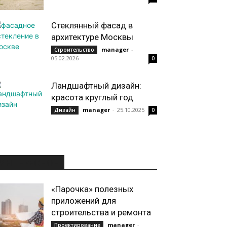
Стеклянный фасад в
архитектуре Москвы
manager
-
Строительство
05.02.2026
0
Ландшафтный дизайн:
красота круглый год
manager
-
25.10.2025
Дизайн
0
ИНТЕРЕСНОЕ
«Парочка» полезных
приложений для
строительства и ремонта
manager
-
Проектирование