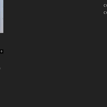
С
С
0
х