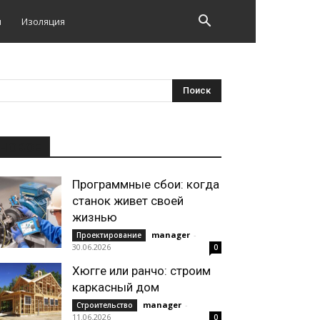
и
Изоляция
НОВОЕ
Программные сбои: когда
станок живет своей
жизнью
manager
-
Проектирование
30.06.2026
0
Хюгге или ранчо: строим
каркасный дом
manager
-
Строительство
11.06.2026
0