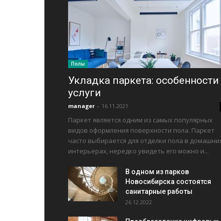
Полы
Укладка паркета: особенности
услуги
manager
-
16.11.2021
Паркет является одним из самых популярных
видов оформления поверхности пола. Паркет
часто выбирается для отделки пола в домашни
интерьерах, нередко увидеть его можно и...
В одном из парков
Новосибирска состоятся
санитарные работы
26.12.2022