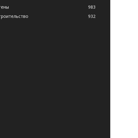
тены
983
троительство
932