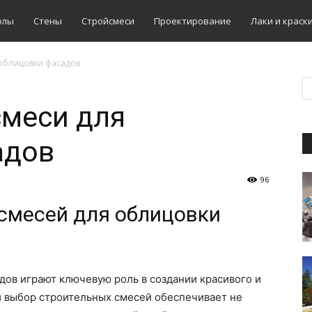
олы
Стены
Стройсмеси
Проектирование
Лаки и краск
облицовки фасадов
смеси для
адов
96
смесей для облицовки
ов играют ключевую роль в создании красивого и
й выбор строительных смесей обеспечивает не