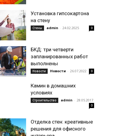
Установка гипсокартона
на стену
admin
-
24.02.2025
Стены
0
БКД: три четверти
запланированных работ
выполнены
Новости
-
26.07.2022
Новости
0
Камин в домашних
условиях
admin
-
28.05.2017
Строительство
0
Отделка стен: креативные
решения для офисного
интерьера