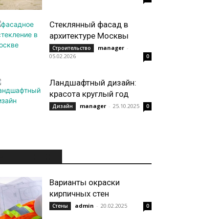
Стеклянный фасад в
архитектуре Москвы
manager
-
Строительство
05.02.2026
0
Ландшафтный дизайн:
красота круглый год
manager
-
25.10.2025
Дизайн
0
ИНТЕРЕСНОЕ
Варианты окраски
кирпичных стен
admin
-
20.02.2025
Стены
0