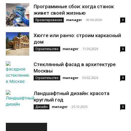
Программные сбои: когда станок
живет своей жизнью
manager
-
30.06.2026
Проектирование
0
Хюгге или ранчо: строим каркасный
дом
manager
-
11.06.2026
Строительство
0
Стеклянный фасад в архитектуре
Москвы
manager
-
05.02.2026
Строительство
0
Ландшафтный дизайн: красота
круглый год
manager
-
25.10.2025
Дизайн
0
ИНТЕРЕСНОЕ