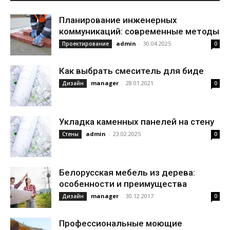
Планирование инженерных
коммуникаций: современные методы
admin
-
30.04.2025
Проектирование
0
Как выбрать смеситель для биде
manager
-
28.01.2021
Дизайн
0
Укладка каменных панелей на стену
admin
-
23.02.2025
Стены
0
Белорусская мебель из дерева:
особенности и преимущества
manager
-
30.12.2017
Дизайн
0
Профессиональные моющие