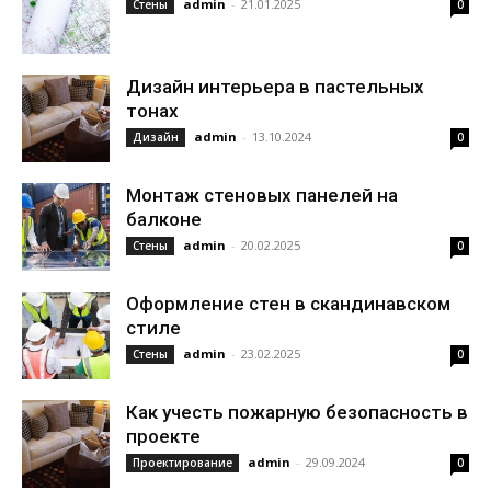
admin
-
21.01.2025
Стены
0
Дизайн интерьера в пастельных
тонах
admin
-
13.10.2024
Дизайн
0
Монтаж стеновых панелей на
балконе
admin
-
20.02.2025
Стены
0
Оформление стен в скандинавском
стиле
admin
-
23.02.2025
Стены
0
Как учесть пожарную безопасность в
проекте
admin
-
29.09.2024
Проектирование
0