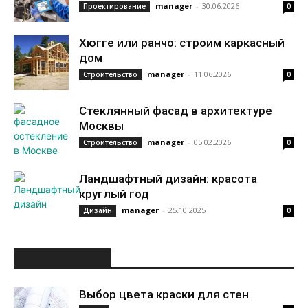
manager
-
30.06.2026
Проектирование
0
Хюгге или ранчо: строим каркасный
дом
manager
-
11.06.2026
Строительство
0
Стеклянный фасад в архитектуре
Москвы
manager
-
05.02.2026
Строительство
0
Ландшафтный дизайн: красота
круглый год
manager
-
25.10.2025
Дизайн
0
ИНТЕРЕСНОЕ
Выбор цвета краски для стен