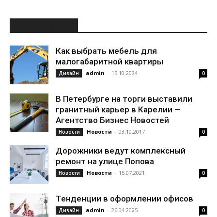
ИНТЕРЕСНОЕ
Как выбрать мебель для
малогабаритной квартиры
admin
-
15.10.2024
Дизайн
0
В Петербурге на торги выставили
гранитный карьер в Карелии —
Агентство Бизнес Новостей
Новости
-
03.10.2017
Новости
0
Дорожники ведут комплексный
ремонт на улице Попова
Новости
-
15.07.2021
Новости
0
Тенденции в оформлении офисов
admin
-
26.04.2025
Дизайн
0