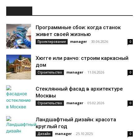
НОВОЕ
Программные сбои: когда станок
живет своей жизнью
manager
-
30.06.2026
Проектирование
0
Хюгге или ранчо: строим каркасный
дом
manager
-
11.06.2026
Строительство
0
Стеклянный фасад в архитектуре
Москвы
manager
-
05.02.2026
Строительство
0
Ландшафтный дизайн: красота
круглый год
manager
-
25.10.2025
Дизайн
0