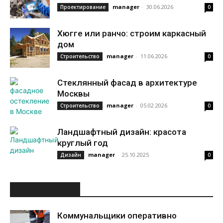
manager
-
30.06.2026
Проектирование
0
Хюгге или ранчо: строим каркасный
дом
manager
-
11.06.2026
Строительство
0
Стеклянный фасад в архитектуре
Москвы
manager
-
05.02.2026
Строительство
0
Ландшафтный дизайн: красота
круглый год
manager
-
25.10.2025
Дизайн
0
ИНТЕРЕСНОЕ
Коммунальщики оперативно