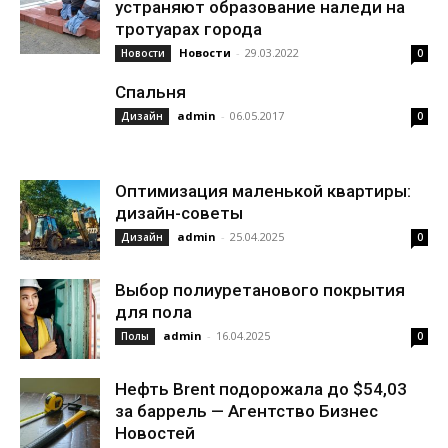
устраняют образование наледи на
тротуарах города
Новости
-
29.03.2022
Новости
0
Спальня
admin
-
06.05.2017
Дизайн
0
Оптимизация маленькой квартиры:
дизайн-советы
admin
-
25.04.2025
Дизайн
0
Выбор полиуретанового покрытия
для пола
admin
-
16.04.2025
Полы
0
Нефть Brent подорожала до $54,03
за баррель — Агентство Бизнес
Новостей