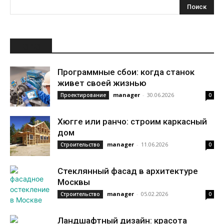
НОВОЕ
Программные сбои: когда станок
живет своей жизнью
manager
-
30.06.2026
Проектирование
0
Хюгге или ранчо: строим каркасный
дом
manager
-
11.06.2026
Строительство
0
Стеклянный фасад в архитектуре
Москвы
manager
-
05.02.2026
Строительство
0
Ландшафтный дизайн: красота