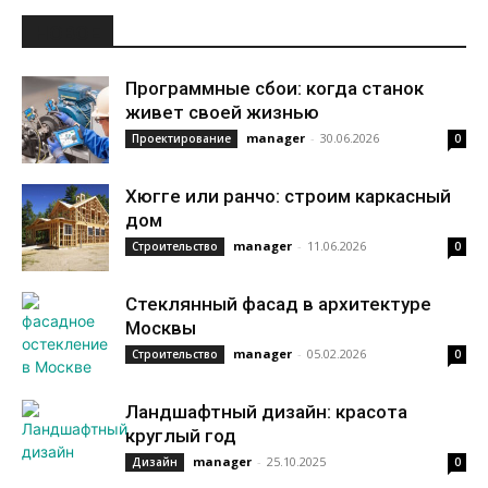
НОВОЕ
Программные сбои: когда станок
живет своей жизнью
manager
-
30.06.2026
Проектирование
0
Хюгге или ранчо: строим каркасный
дом
manager
-
11.06.2026
Строительство
0
Стеклянный фасад в архитектуре
Москвы
manager
-
05.02.2026
Строительство
0
Ландшафтный дизайн: красота
круглый год
manager
-
25.10.2025
Дизайн
0