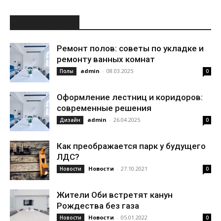
ИНТЕРЕСНОЕ
Ремонт полов: советы по укладке и
ремонту ванных комнат
admin
-
08.03.2025
Полы
0
Оформление лестниц и коридоров:
современные решения
admin
-
26.04.2025
Дизайн
0
Как преображается парк у будущего
ЛДС?
Новости
-
27.10.2021
Новости
0
Жители Оби встретят канун
Рождества без газа
Новости
-
05.01.2022
Новости
0