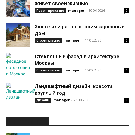
живет своей жизнью
manager
-
30.06.2026
Проектирование
0
Хюгге или ранчо: строим каркасный
дом
manager
-
11.06.2026
Строительство
0
Стеклянный фасад в архитектуре
Москвы
manager
-
05.02.2026
Строительство
0
Ландшафтный дизайн: красота
круглый год
manager
-
25.10.2025
Дизайн
0
ИНТЕРЕСНОЕ