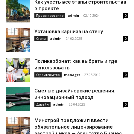
Как учесть все этапы строительства
в проекте
admin
-
02.10.2024
Проектирование
0
Установка карниза на стену
admin
-
24.02.2025
Стены
0
Поликарбонат: как выбрать и где
использовать
manager
-
27.05.2019
Строительство
0
Смелые дизайнерские решения:
инновационный подход
admin
-
25.04.2025
Дизайн
0
Минстрой предложил ввести
обязательное лицензирование
застройщиков — Агентство Бизнес