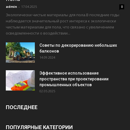
admin
-
17.04.2025
0
Экологически чистые материалы для пола.В последние годы
наблюдается значительный рост интереса к экологически
чистым материалам для пола, что связано с увеличением
осведомленности о воздействии...
Советы по декорированию небольших
балконов
14.09.2024
Эффективное использование
пространства при проектировании
промышленных объектов
02.05.2025
ПОСЛЕДНЕЕ
ПОПУЛЯРНЫЕ КАТЕГОРИИ