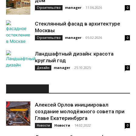
дом
manager
-
11.06.2026
Строительство
0
Стеклянный фасад в архитектуре
Москвы
manager
-
05.02.2026
Строительство
0
Ландшафтный дизайн: красота
круглый год
manager
-
25.10.2025
Дизайн
0
ИНТЕРЕСНОЕ
Алексей Орлов инициировал
создание молодёжного совета при
Главе Екатеринбурга
Новости
-
14.02.2022
Новости
0