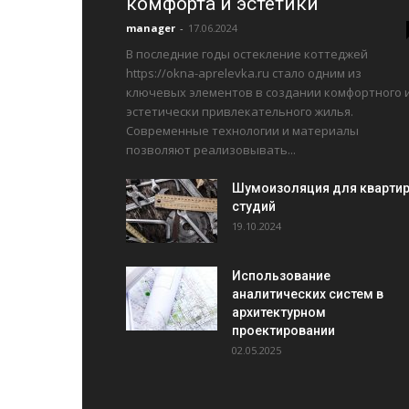
комфорта и эстетики
manager
-
17.06.2024
В последние годы остекление коттеджей
https://okna-aprelevka.ru стало одним из
ключевых элементов в создании комфортного 
эстетически привлекательного жилья.
Современные технологии и материалы
позволяют реализовывать...
Шумоизоляция для квартир
студий
19.10.2024
Использование
аналитических систем в
архитектурном
проектировании
02.05.2025