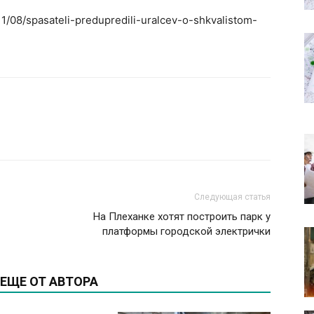
11/08/spasateli-predupredili-uralcev-o-shkvalistom-
Следующая статья
На Плеханке хотят построить парк у
платформы городской электрички
ЕЩЕ ОТ АВТОРА