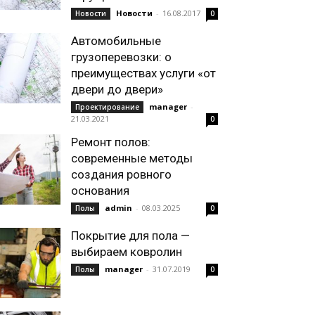
Новости
-
16.08.2017
Новости
0
Автомобильные
грузоперевозки: о
преимуществах услуги «от
двери до двери»
manager
-
Проектирование
21.03.2021
0
Ремонт полов:
современные методы
создания ровного
основания
admin
-
08.03.2025
Полы
0
Покрытие для пола —
выбираем ковролин
manager
-
31.07.2019
Полы
0