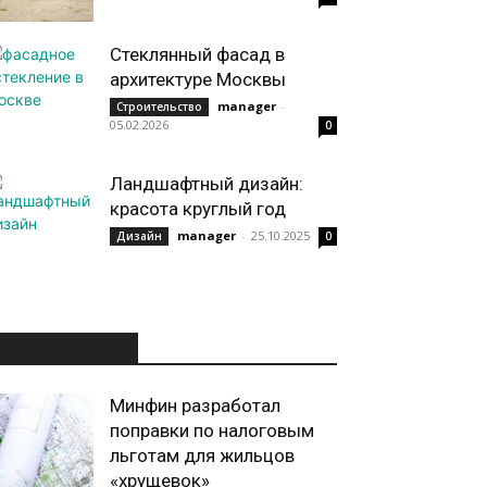
Стеклянный фасад в
архитектуре Москвы
manager
-
Строительство
05.02.2026
0
Ландшафтный дизайн:
красота круглый год
manager
-
25.10.2025
Дизайн
0
ИНТЕРЕСНОЕ
Минфин разработал
поправки по налоговым
льготам для жильцов
«хрущевок»