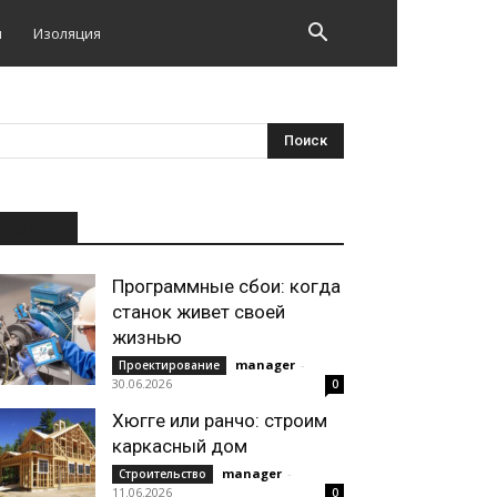
и
Изоляция
НОВОЕ
Программные сбои: когда
станок живет своей
жизнью
manager
-
Проектирование
30.06.2026
0
Хюгге или ранчо: строим
каркасный дом
manager
-
Строительство
11.06.2026
0