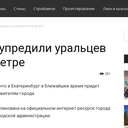
олы
Стены
Стройсмеси
Проектирование
Лаки и краск
ьцев о шквалистом ветре
упредили уральцев
етре
331
 что в Екатеринбург в ближайшее время придет
 жителям города.
ликована на официальном интернет ресурсе города
родской администрации.