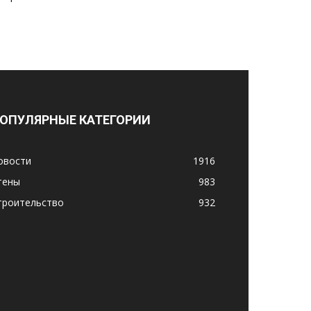
ОПУЛЯРНЫЕ КАТЕГОРИИ
овости
1916
тены
983
троительство
932