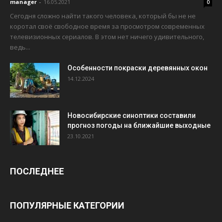
manager
-
16.05.2021
0
Сегодня сложно найти такого человека, который бы не не
коротал своё свободное время за просмотром современных
телевизионных сериалов. В этом нет ничего удивительного,
ведь...
Особенности покраски деревянных окон
14.12.2024
Новосибирские синоптики составили
прогноз погоды на ближайшие выходные
23.10.2021
ПОСЛЕДНЕЕ
ПОПУЛЯРНЫЕ КАТЕГОРИИ