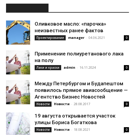
ИНТЕРЕСНОЕ
Оливковое масло: «парочка»
неизвестных ранее фактов
manager
-
04.06.2021
Проектирование
0
Применение полиуретанового лака
на полу
admin
-
16.11.2024
Лаки и краски
0
Между Петербургом и Будапештом
появилось прямое авиасообщение —
Агентство Бизнес Новостей
Новости
-
28.08.2017
Новости
0
19 августа открывается участок
улицы Бориса Богаткова
Новости
-
18.08.2021
Новости
0