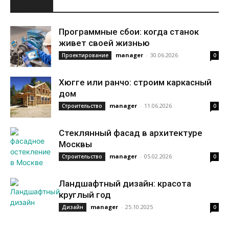
НОВОЕ
Программные сбои: когда станок
живет своей жизнью
manager
-
30.06.2026
Проектирование
0
Хюгге или ранчо: строим каркасный
дом
manager
-
11.06.2026
Строительство
0
Стеклянный фасад в архитектуре
Москвы
manager
-
05.02.2026
Строительство
0
Ландшафтный дизайн: красота
круглый год
manager
-
25.10.2025
Дизайн
0