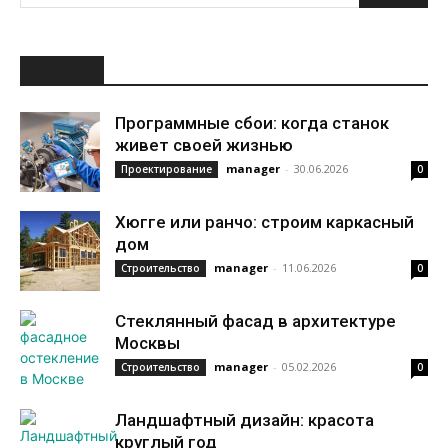
НОВОЕ
Программные сбои: когда станок
живет своей жизнью
manager
-
30.06.2026
Проектирование
0
Хюгге или ранчо: строим каркасный
дом
manager
-
11.06.2026
Строительство
0
Стеклянный фасад в архитектуре
Москвы
manager
-
05.02.2026
Строительство
0
Ландшафтный дизайн: красота
круглый год