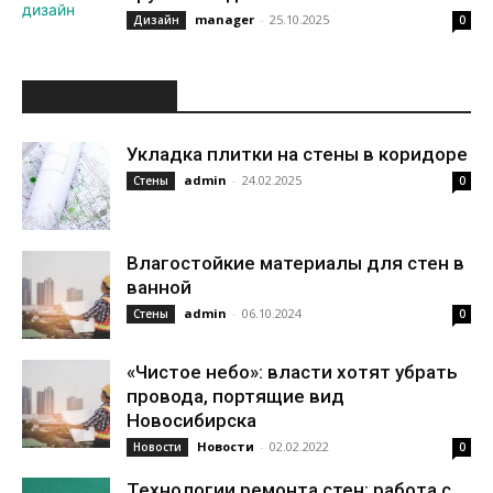
manager
-
25.10.2025
Дизайн
0
ИНТЕРЕСНОЕ
Укладка плитки на стены в коридоре
admin
-
24.02.2025
Стены
0
Влагостойкие материалы для стен в
ванной
admin
-
06.10.2024
Стены
0
«Чистое небо»: власти хотят убрать
провода, портящие вид
Новосибирска
Новости
-
02.02.2022
Новости
0
Технологии ремонта стен: работа с