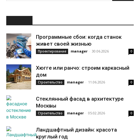
НОВОЕ
Программные сбои: когда станок
живет своей жизнью
manager
-
30.06.2026
Проектирование
0
Хюгге или ранчо: строим каркасный
дом
manager
-
11.06.2026
Строительство
0
Стеклянный фасад в архитектуре
Москвы
manager
-
05.02.2026
Строительство
0
Ландшафтный дизайн: красота
круглый год