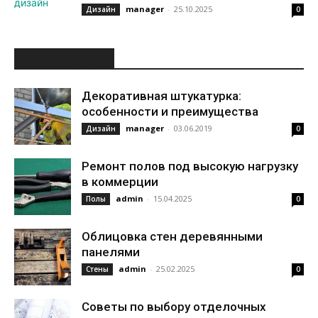
manager
-
25.10.2025
Дизайн
0
ИНТЕРЕСНОЕ
Декоративная штукатурка:
особенности и преимущества
manager
-
03.06.2019
Дизайн
0
Ремонт полов под высокую нагрузку
в коммерции
admin
-
15.04.2025
Полы
0
Облицовка стен деревянными
панелями
admin
-
25.02.2025
Стены
0
Советы по выбору отделочных