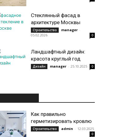
Стеклянный фасад в
архитектуре Москвы
manager
-
Строительство
05.02.2026
0
Ландшафтный дизайн:
красота круглый год
manager
-
25.10.2025
Дизайн
0
ИНТЕРЕСНОЕ
Как правильно
герметизировать кровлю
admin
-
12.03.2025
Строительство
0