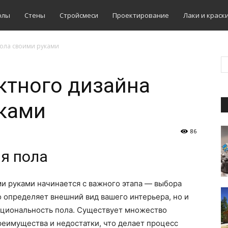
олы
Стены
Стройсмеси
Проектирование
Лаки и краск
ола своими руками
ктного дизайна
уками
86
я пола
и руками начинается с важного этапа — выбора
 определяет внешний вид вашего интерьера, но и
нкциональность пола. Существует множество
преимущества и недостатки, что делает процесс