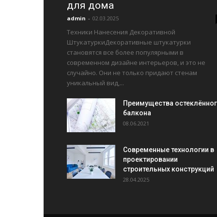
для дома
admin
-
02.03.2025
Техники Нанесения Декоративной
ШтукатуркиДекоративные штукатурки
становятся все более популярными в
современном дизайне интерьеров, и это не
случайно. Они не только придают стенам
уникальный вид,...
Преимущества остеклённо
балкона
08.06.2021
Современные технологии в
проектировании
строительных конструкций
28.04.2025