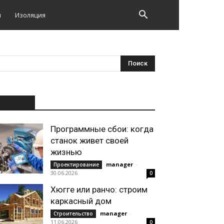
и
Изоляция
НОВОЕ
Программные сбои: когда
станок живет своей
жизнью
manager
-
Проектирование
30.06.2026
0
Хюгге или ранчо: строим
каркасный дом
manager
-
Строительство
11.06.2026
0