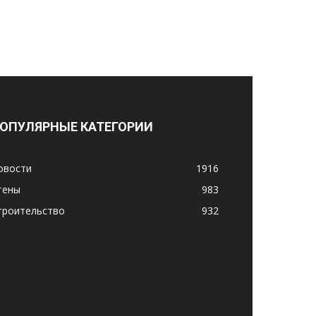
ОПУЛЯРНЫЕ КАТЕГОРИИ
овости
1916
тены
983
троительство
932