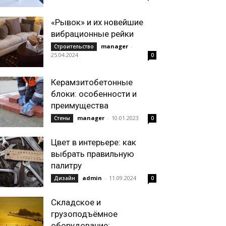
«Рывок» и их новейшие
вибрационные рейки
manager
-
Строительство
25.04.2024
0
Керамзитобетонные
блоки: особенности и
преимущества
manager
-
10.01.2023
Стены
0
Цвет в интерьере: как
выбрать правильную
палитру
admin
-
11.09.2024
Дизайн
0
Складское и
грузоподъёмное
оборудование: