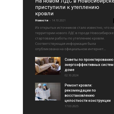
На новом ЛДС в Новосибирск
приступили к утеплению
кровли
Новости
-
14.10.2021
Из открытых источников стало известно, что н
территории нового ЛДС в городе Новосибирске
стартовали работы по утеплению кровли.
Соответствующая информация была
опубликована на официальном интернет...
Советы по проектированию
энергоэффективных систем
доме
02.10.2024
Ремонт кровли:
рекомендации по
восстановлению
целостности конструкции
17.03.2025