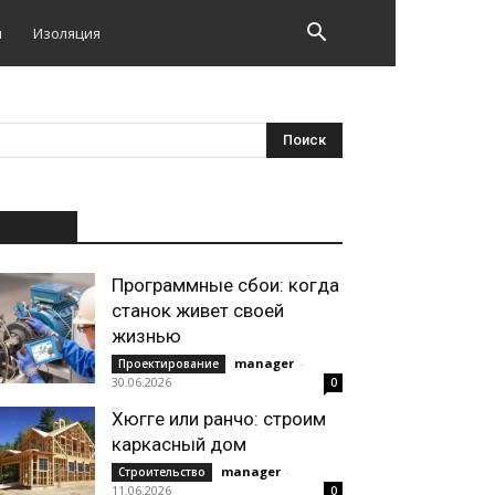
и
Изоляция
НОВОЕ
Программные сбои: когда
станок живет своей
жизнью
manager
-
Проектирование
30.06.2026
0
Хюгге или ранчо: строим
каркасный дом
manager
-
Строительство
11.06.2026
0