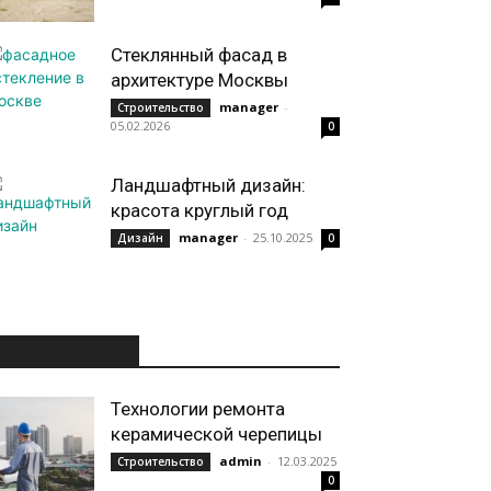
Стеклянный фасад в
архитектуре Москвы
manager
-
Строительство
05.02.2026
0
Ландшафтный дизайн:
красота круглый год
manager
-
25.10.2025
Дизайн
0
ИНТЕРЕСНОЕ
Технологии ремонта
керамической черепицы
admin
-
12.03.2025
Строительство
0