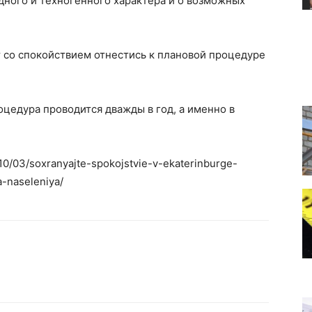
ного и техногенного характера и о возможных
 со спокойствием отнестись к плановой процедуре
оцедура проводится дважды в год, а именно в
/10/03/soxranyajte-spokojstvie-v-ekaterinburge-
-naseleniya/