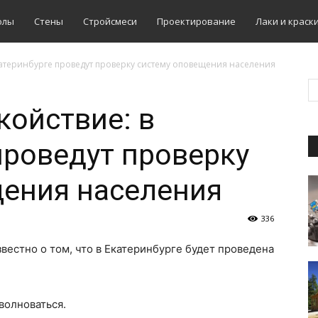
олы
Стены
Стройсмеси
Проектирование
Лаки и краск
катеринбурге проведут проверку систему оповещения населения
койствие: в
проведут проверку
щения населения
336
вестно о том, что в Екатеринбурге будет проведена
волноваться.