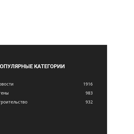
ОПУЛЯРНЫЕ КАТЕГОРИИ
овости
1916
тены
983
троительство
932