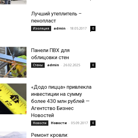
Лучший утеплитель –
пенопласт
admin
-
18.05.2017
Изоляция
0
Панели ПВХ для
облицовки стен
admin
-
26.02.2025
Стены
0
«Додо пицца» привлекла
инвестиции на сумму
более 430 млн рублей —
Агентство Бизнес
Новостей
Новости
-
05.09.2017
Новости
0
Ремонт кровли: