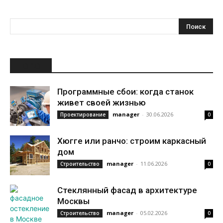
НОВОЕ
Программные сбои: когда станок
живет своей жизнью
manager
-
30.06.2026
Проектирование
0
Хюгге или ранчо: строим каркасный
дом
manager
-
11.06.2026
Строительство
0
Стеклянный фасад в архитектуре
Москвы
manager
-
05.02.2026
Строительство
0