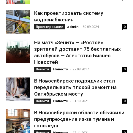
Как проектировать систему
водоснабжения
admin
-
30.09.2024
Проектирование
0
На матч «Зенит» — «Ростов»
зрителей доставят 75 бесплатных
автобусов — Агентство Бизнес
Новостей
Новости
-
27.08.2017
Новости
0
В Новосибирске подрядчик стал
переделывать плохой ремонт на
Октябрьском мосту
Новости
-
01.10.2021
Новости
0
В Новосибирской области объявили
предупреждение из-за тумана и
гололеда
Новости
-
12.11.2021
Новости
0