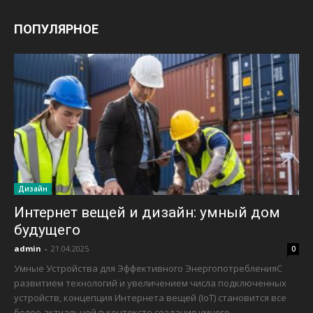
ПОПУЛЯРНОЕ
Дизайн
Интернет вещей и дизайн: умный дом
будущего
admin
-
21.04.2025
0
Умные Устройства для Эффективного ЭнергопотребленияС
развитием технологий и увеличением числа подключенных
устройств, концепция Интернета вещей (IoT) становится все
более актуальной в контексте создания умного...