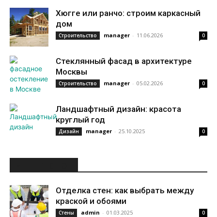
Хюгге или ранчо: строим каркасный
дом
manager
-
11.06.2026
Строительство
0
Стеклянный фасад в архитектуре
Москвы
manager
-
05.02.2026
Строительство
0
Ландшафтный дизайн: красота
круглый год
manager
-
25.10.2025
Дизайн
0
ИНТЕРЕСНОЕ
Отделка стен: как выбрать между
краской и обоями
admin
-
01.03.2025
Стены
0