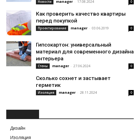
manager
-
17.08.2024
Новости
0
Как проверить качество квартиры
перед покупкой
manager
-
03.06.2019
Проектирование
0
Гипсокартон: универсальный
материал для современного дизайна
интерьера
manager
-
27.06.2024
Стены
0
Сколько сохнет и застывает
герметик
manager
-
28.11.2024
Изоляция
0
РУБРИКИ
Дизайн
Изоляция