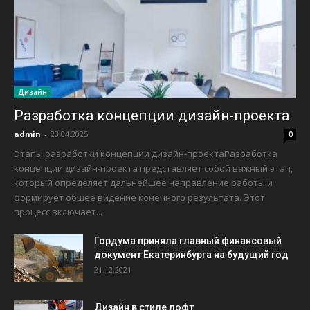
Дизайн
Разработка концепции дизайн-проекта
admin
-
23.04.2025
0
Этапы разработки концепции дизайн-проектаРазработка
концепции дизайн-проекта представляет собой важный этап,
который определяет дальнейшее направление работы и
формирует общее видение конечного результата. Этот
процесс включает...
Гордума приняла главный финансовый
документ Екатеринбурга на будущий год
21.12.2021
Дизайн в стиле лофт