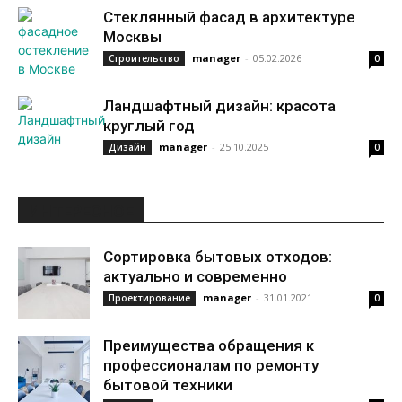
Стеклянный фасад в архитектуре
Москвы
manager
-
05.02.2026
Строительство
0
Ландшафтный дизайн: красота
круглый год
manager
-
25.10.2025
Дизайн
0
ИНТЕРЕСНОЕ
Сортировка бытовых отходов:
актуально и современно
manager
-
31.01.2021
Проектирование
0
Преимущества обращения к
профессионалам по ремонту
бытовой техники