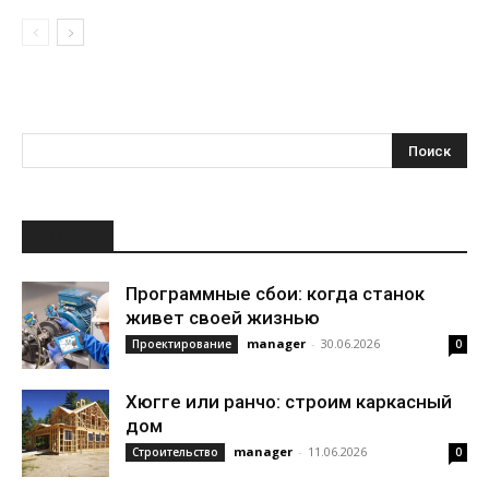
НОВОЕ
Программные сбои: когда станок
живет своей жизнью
manager
-
30.06.2026
Проектирование
0
Хюгге или ранчо: строим каркасный
дом
manager
-
11.06.2026
Строительство
0