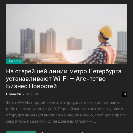
Новости
На старейшей линии метро Петербурга
устанавливают Wi-Fi — Агентство
Бизнес Новостей
Новости
-
30.08.2017
0
Фото АБН На первой линии петербургского метро начались
работы по установке Wi-Fi. Первый шкаф с соответствующим
оборудованием установили накануне ночью, сообщила пресс-
секретарь подземки Юлия Шавель. Отметим,...