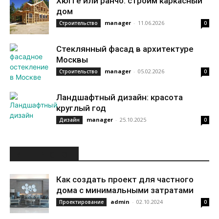
Хюгге или ранчо: строим каркасный
дом
manager
-
11.06.2026
Строительство
0
Стеклянный фасад в архитектуре
Москвы
manager
-
05.02.2026
Строительство
0
Ландшафтный дизайн: красота
круглый год
manager
-
25.10.2025
Дизайн
0
ИНТЕРЕСНОЕ
Как создать проект для частного
дома с минимальными затратами
admin
-
02.10.2024
Проектирование
0