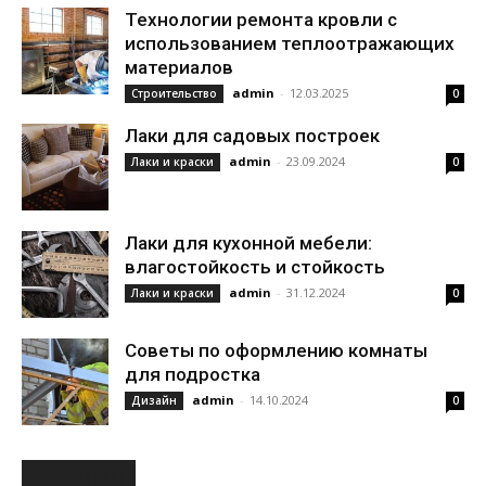
Технологии ремонта кровли с
использованием теплоотражающих
материалов
admin
-
12.03.2025
Строительство
0
Лаки для садовых построек
admin
-
23.09.2024
Лаки и краски
0
Лаки для кухонной мебели:
влагостойкость и стойкость
admin
-
31.12.2024
Лаки и краски
0
Советы по оформлению комнаты
для подростка
admin
-
14.10.2024
Дизайн
0
РУБРИКИ