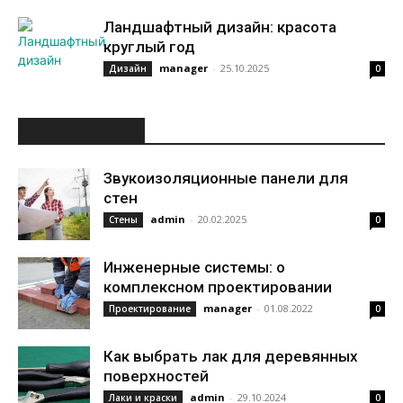
Ландшафтный дизайн: красота
круглый год
manager
-
25.10.2025
Дизайн
0
ИНТЕРЕСНОЕ
Звукоизоляционные панели для
стен
admin
-
20.02.2025
Стены
0
Инженерные системы: о
комплексном проектировании
manager
-
01.08.2022
Проектирование
0
Как выбрать лак для деревянных
поверхностей
admin
-
29.10.2024
Лаки и краски
0