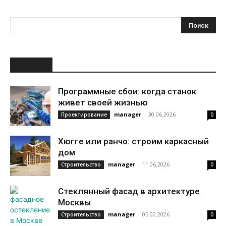
НОВОЕ
Программные сбои: когда станок
живет своей жизнью
manager
-
30.06.2026
Проектирование
0
Хюгге или ранчо: строим каркасный
дом
manager
-
11.06.2026
Строительство
0
Стеклянный фасад в архитектуре
Москвы
manager
-
05.02.2026
Строительство
0