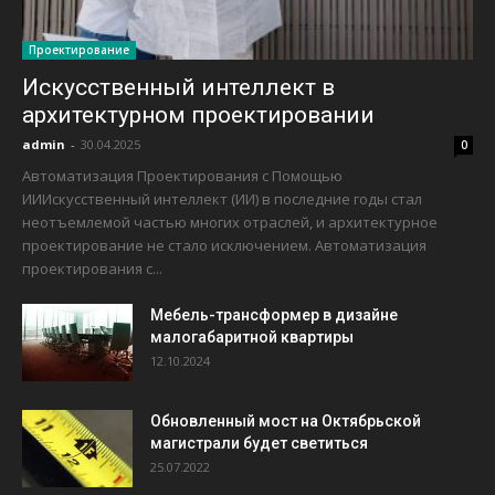
Проектирование
Искусственный интеллект в
архитектурном проектировании
admin
-
30.04.2025
0
Автоматизация Проектирования с Помощью
ИИИскусственный интеллект (ИИ) в последние годы стал
неотъемлемой частью многих отраслей, и архитектурное
проектирование не стало исключением. Автоматизация
проектирования с...
Мебель-трансформер в дизайне
малогабаритной квартиры
12.10.2024
Обновленный мост на Октябрьской
магистрали будет светиться
25.07.2022