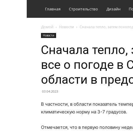
Главная
Строительство
Дизайн
П
Домой
Новости
Сначала тепло, затем похолод
Новости
Сначала тепло,
все о погоде в
области в пре
03.04.2023
В частности, в области показатель темп
климатическую норму на 3-7 градусов.
Отмечается, что в первую половину нед