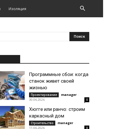
и
Изоляция
НОВОЕ
Программные сбои: когда
станок живет своей
жизнью
manager
-
Проектирование
30.06.2026
0
Хюгге или ранчо: строим
каркасный дом
manager
-
Строительство
11.06.2026
0