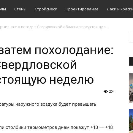
олы
Стены
Стройсмеси
Проектирование
Лаки и краск
ание: все о погоде в Свердловской области в предстоящую...
 затем похолодание:
 Свердловской
дстоящую неделю
204
ературы наружного воздуха будет превышать
ели столбики термометров днем покажут +13 — +18