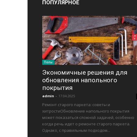
ПОПУЛЯРНОЕ
Полы
Экономичные решения для
обновления напольного
покрытия
admin
-
17.04.2025
Ремонт старого паркета: советы и
хитростиОбновление напольного покрытия
может показаться сложной задачей, особенно
когда речь идет о ремонте старого паркета.
Однако, с правильным подходом...