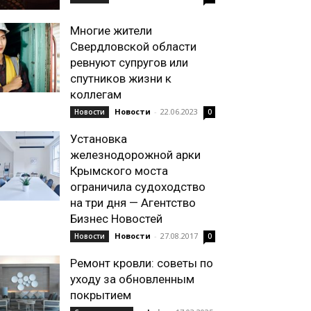
Многие жители
Свердловской области
ревнуют супругов или
спутников жизни к
коллегам
Новости
-
22.06.2023
Новости
0
Установка
железнодорожной арки
Крымского моста
ограничила судоходство
на три дня — Агентство
Бизнес Новостей
Новости
-
27.08.2017
Новости
0
Ремонт кровли: советы по
уходу за обновленным
покрытием