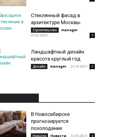
Стеклянный фасад в
архитектуре Москвы
manager
-
Строительство
05.02.2026
0
Ландшафтный дизайн:
красота круглый год
manager
-
25.10.2025
Дизайн
0
ИНТЕРЕСНОЕ
В Новосибирске
прогнозируется
похолодание
Новости
-
15.05.2023
Новости
0