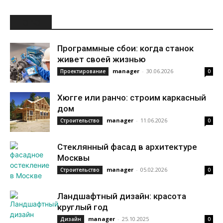
НОВОЕ
Программные сбои: когда станок
живет своей жизнью
manager
-
30.06.2026
Проектирование
0
Хюгге или ранчо: строим каркасный
дом
manager
-
11.06.2026
Строительство
0
Стеклянный фасад в архитектуре
Москвы
manager
-
05.02.2026
Строительство
0
Ландшафтный дизайн: красота
круглый год
manager
-
25.10.2025
Дизайн
0