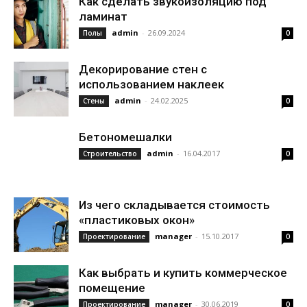
Как сделать звукоизоляцию под
ламинат
admin
-
26.09.2024
Полы
0
Декорирование стен с
использованием наклеек
admin
-
24.02.2025
Стены
0
Бетономешалки
admin
-
16.04.2017
Строительство
0
Из чего складывается стоимость
«пластиковых окон»
manager
-
15.10.2017
Проектирование
0
Как выбрать и купить коммерческое
помещение
manager
-
30.06.2019
Проектирование
0