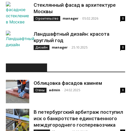
Стеклянный фасад в архитектуре
Москвы
manager
-
05.02.2026
Строительство
0
Ландшафтный дизайн: красота
круглый год
manager
-
25.10.2025
Дизайн
0
ИНТЕРЕСНОЕ
Облицовка фасадов камнем
admin
-
24.02.2025
Стены
0
В петербургский арбитраж поступил
иск о банкротстве единственного
междугороднего госперевозчика