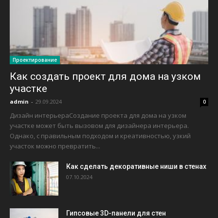
Проектирование
Как создать проект для дома на узком
участке
admin
-
29.09.2024
0
Дизайн интерьераСоздание проекта для дома на узком
участке может быть вызовом для дизайнера интерьера.
Однако, с правильным подходом и креативностью, узкий
участок можно превратить...
Как сделать декоративные ниши в стенах
07.10.2024
Гипсовые 3D-панели для стен