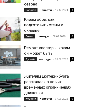
сезона
Новости
-
17.12.2021
Новости
0
Клеим обои: как
подготовить стены к
оклейке
manager
-
08.09.2019
Стены
0
Ремонт квартиры: каким
он может быть
manager
-
28.08.2020
Дизайн
0
Жителям Екатеринбурга
рассказали о новых
временных ограничениях
движения
Новости
-
07.09.2022
Новости
0