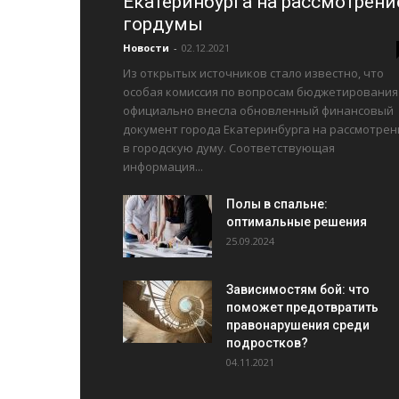
Екатеринбурга на рассмотрени
гордумы
Новости
-
02.12.2021
Из открытых источников стало известно, что
особая комиссия по вопросам бюджетирования
официально внесла обновленный финансовый
документ города Екатеринбурга на рассмотрен
в городскую думу. Соответствующая
информация...
Полы в спальне:
оптимальные решения
25.09.2024
Зависимостям бой: что
поможет предотвратить
правонарушения среди
подростков?
04.11.2021