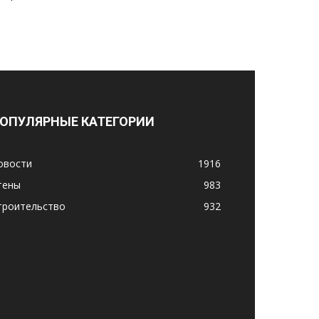
ОПУЛЯРНЫЕ КАТЕГОРИИ
овости
1916
тены
983
троительство
932