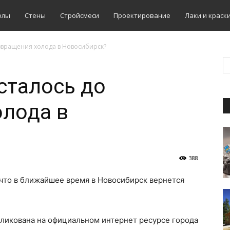
олы
Стены
Стройсмеси
Проектирование
Лаки и краск
озвращения холода в Новосибирск?
сталось до
олода в
388
 что в ближайшее время в Новосибирск вернется
ликована на официальном интернет ресурсе города