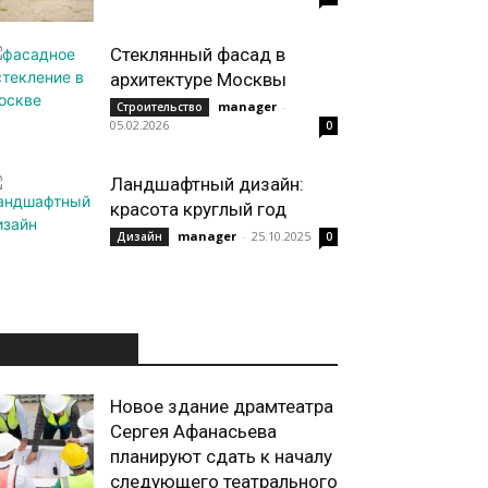
Стеклянный фасад в
архитектуре Москвы
manager
-
Строительство
05.02.2026
0
Ландшафтный дизайн:
красота круглый год
manager
-
25.10.2025
Дизайн
0
ИНТЕРЕСНОЕ
Новое здание драмтеатра
Сергея Афанасьева
планируют сдать к началу
следующего театрального