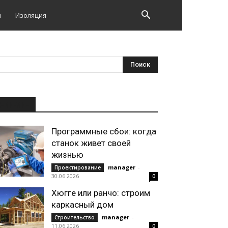
и
Изоляция
НОВОЕ
Программные сбои: когда
станок живет своей
жизнью
manager
-
Проектирование
30.06.2026
0
Хюгге или ранчо: строим
каркасный дом
manager
-
Строительство
11.06.2026
0