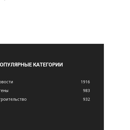
ОПУЛЯРНЫЕ КАТЕГОРИИ
овости
1916
тены
983
троительство
932