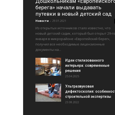
Дошкольникам «Европейског
берега» начали выдавать
путевки в новый детский сад
Новости
-
29.01.2021
Из открытых источников стало известно, что
новый детский садик, который был открыт 29-г
января в микрорайоне «Европейский берег»,
получил все необходимые лицензионные
документы на...
Идеи стилизованного
интерьера: современные
решения
25.04.2025
Ультразвуковая
дефектоскопия: особеннос
строительной экспертизы
23.08.2022