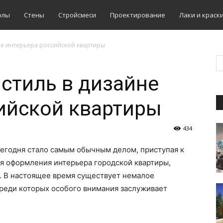
олы
Стены
Стройсмеси
Проектирование
Лаки и краск
не интерьера российской квартиры
стиль в дизайне
ийской квартиры
434
егодня стало самым обычным делом, приступая к
ля оформления интерьера городской квартиры,
. В настоящее время существует немалое
среди которых особого внимания заслуживает