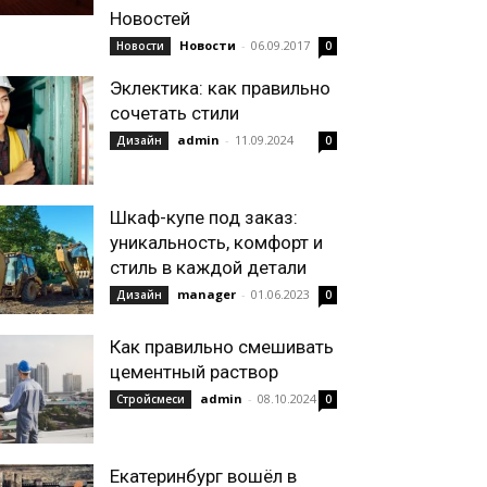
Новостей
Новости
-
06.09.2017
Новости
0
Эклектика: как правильно
сочетать стили
admin
-
11.09.2024
Дизайн
0
Шкаф-купе под заказ:
уникальность, комфорт и
стиль в каждой детали
manager
-
01.06.2023
Дизайн
0
Как правильно смешивать
цементный раствор
admin
-
08.10.2024
Стройсмеси
0
Екатеринбург вошёл в