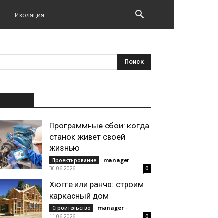
и
Изоляция
НОВОЕ
Программные сбои: когда
станок живет своей
жизнью
manager
-
Проектирование
30.06.2026
0
Хюгге или ранчо: строим
каркасный дом
manager
-
Строительство
11.06.2026
0