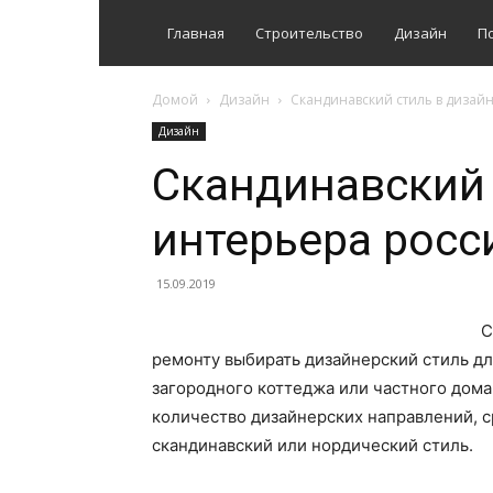
Главная
Строительство
Дизайн
П
Домой
Дизайн
Скандинавский стиль в дизай
Дизайн
Скандинавский 
интерьера росс
15.09.2019
С
ремонту выбирать дизайнерский стиль д
загородного коттеджа или частного дома
количество дизайнерских направлений, 
скандинавский или нордический стиль.