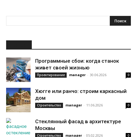
НОВОЕ
Программные сбои: когда станок
живет своей жизнью
manager
-
30.06.2026
Проектирование
0
Хюгге или ранчо: строим каркасный
дом
manager
-
11.06.2026
Строительство
0
Стеклянный фасад в архитектуре
Москвы
manager
-
05.02.2026
Строительство
0