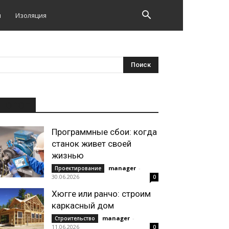
и
Изоляция
НОВОЕ
Программные сбои: когда
станок живет своей
жизнью
manager
-
Проектирование
30.06.2026
0
Хюгге или ранчо: строим
каркасный дом
manager
-
Строительство
11.06.2026
0