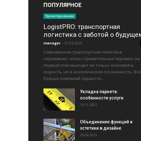
ПОПУЛЯРНОЕ
Проектирование
LogistPRO: транспортная
логистика с заботой о будуще
manager
-
07.05.2025
Современная транспортная логистика
переживает эпоху стремительных перемен: на
первый план выходит не только экономия и
скорость, но и экологическая осознанность. Всё
больше компаний задаются...
Укладка паркета:
особенности услуги
16.11.2021
Объединение функций и
эстетики в дизайне
26.04.2025