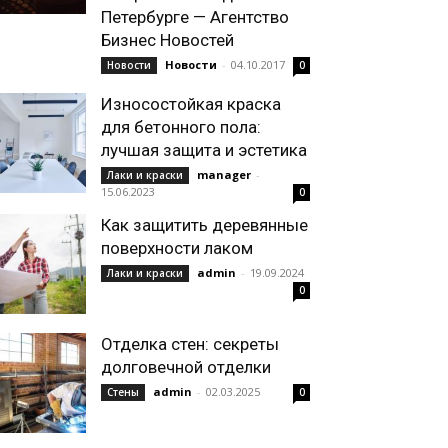
Петербурге — Агентство
Бизнес Новостей
Новости
-
04.10.2017
Новости
0
Износостойкая краска
для бетонного пола:
лучшая защита и эстетика
manager
-
Лаки и краски
15.06.2023
0
Как защитить деревянные
поверхности лаком
admin
-
19.09.2024
Лаки и краски
0
Отделка стен: секреты
долговечной отделки
admin
-
02.03.2025
Стены
0