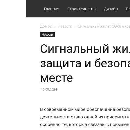
Главная
Строительство
Дизайн
П
Домой
Новости
Сигнальный жилет СО-3: над
Новости
Сигнальный жил
защита и безоп
месте
10.08.2024
В современном мире обеспечение безопа
деятельности стало одной из приоритетн
особенно те, которые связаны с повыше