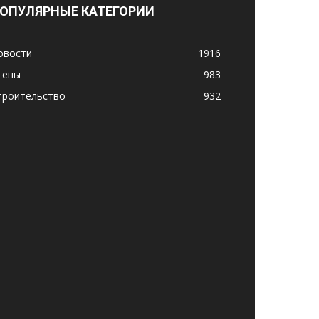
ОПУЛЯРНЫЕ КАТЕГОРИИ
овости
1916
тены
983
троительство
932