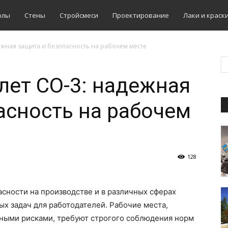
олы
Стены
Стройсмеси
Проектирование
Лаки и краск
ежная защита и безопасность на рабочем месте
ет СО-3: надежная
асность на рабочем
128
сности на производстве и в различных сферах
ых задач для работодателей. Рабочие места,
нными рисками, требуют строгого соблюдения норм