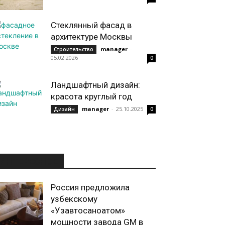
Стеклянный фасад в
архитектуре Москвы
manager
-
Строительство
05.02.2026
0
Ландшафтный дизайн:
красота круглый год
manager
-
25.10.2025
Дизайн
0
ИНТЕРЕСНОЕ
Россия предложила
узбекскому
«Узавтоcаноатом»
мощности завода GM в