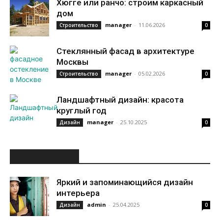
Хюгге или ранчо: строим каркасный
дом
manager
-
11.06.2026
Строительство
0
Стеклянный фасад в архитектуре
Москвы
manager
-
05.02.2026
Строительство
0
Ландшафтный дизайн: красота
круглый год
manager
-
25.10.2025
Дизайн
0
ИНТЕРЕСНОЕ
Яркий и запоминающийся дизайн
интерьера
admin
-
25.04.2025
Дизайн
0