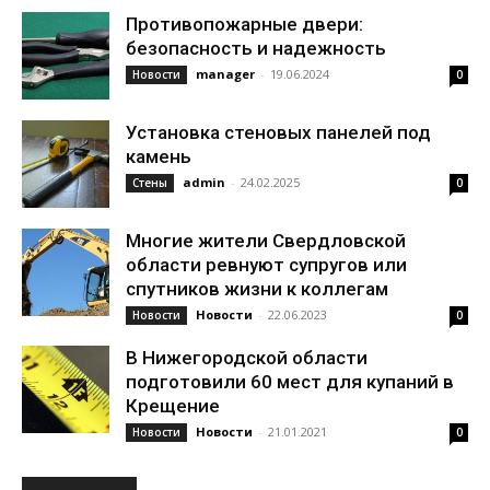
Противопожарные двери:
безопасность и надежность
manager
-
19.06.2024
Новости
0
Установка стеновых панелей под
камень
admin
-
24.02.2025
Стены
0
Многие жители Свердловской
области ревнуют супругов или
спутников жизни к коллегам
Новости
-
22.06.2023
Новости
0
В Нижегородской области
подготовили 60 мест для купаний в
Крещение
Новости
-
21.01.2021
Новости
0