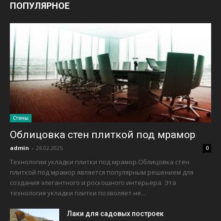
ПОПУЛЯРНОЕ
Стены
Облицовка стен плиткой под мрамор
admin
-
26.02.2025
0
Технологии укладки плитки под мрамор.Облицовка стен
плиткой под мрамор является популярным решением для
создания элегантного и роскошного интерьера. Эта
технология укладки плитки позволяет не...
Лаки для садовых построек