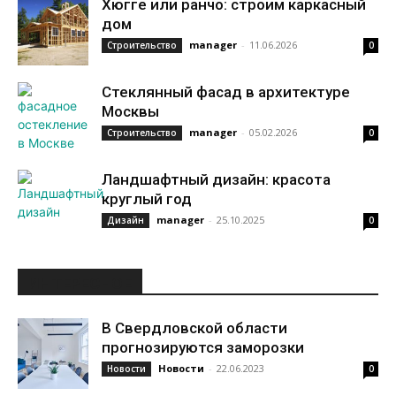
Хюгге или ранчо: строим каркасный
дом
manager
-
11.06.2026
Строительство
0
Стеклянный фасад в архитектуре
Москвы
manager
-
05.02.2026
Строительство
0
Ландшафтный дизайн: красота
круглый год
manager
-
25.10.2025
Дизайн
0
ИНТЕРЕСНОЕ
В Свердловской области
прогнозируются заморозки
Новости
-
22.06.2023
Новости
0