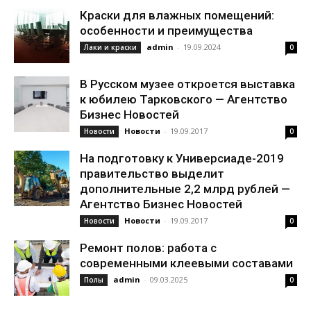
Краски для влажных помещений:
особенности и преимущества
admin
-
19.09.2024
Лаки и краски
0
В Русском музее откроется выставка
к юбилею Тарковского — Агентство
Бизнес Новостей
Новости
-
19.09.2017
Новости
0
На подготовку к Универсиаде-2019
правительство выделит
дополнительные 2,2 млрд рублей —
Агентство Бизнес Новостей
Новости
-
19.09.2017
Новости
0
Ремонт полов: работа с
современными клеевыми составами
admin
-
09.03.2025
Полы
0