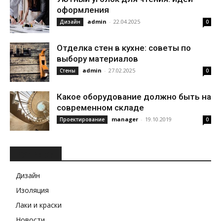
оформления
admin
-
22.04.2025
Дизайн
0
Отделка стен в кухне: советы по
выбору материалов
admin
-
27.02.2025
Стены
0
Какое оборудование должно быть на
современном складе
manager
-
19.10.2019
Проектирование
0
РУБРИКИ
Дизайн
Изоляция
Лаки и краски
Новости