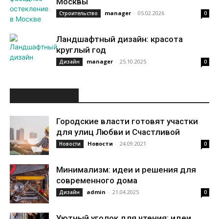
Москвы
manager
-
05.02.2026
Строительство
0
Ландшафтный дизайн: красота
круглый год
manager
-
25.10.2025
Дизайн
0
ИНТЕРЕСНОЕ
Городские власти готовят участки
для улиц Любви и Счастливой
Новости
-
24.09.2021
Новости
0
Минимализм: идеи и решения для
современного дома
admin
-
21.04.2025
Дизайн
0
Уютный уголок для чтения: идеи