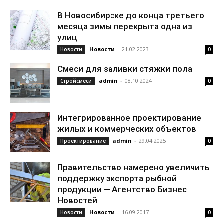
В Новосибирске до конца третьего
месяца зимы перекрыта одна из
улиц
Новости
-
21.02.2023
Новости
0
Смеси для заливки стяжки пола
admin
-
08.10.2024
Стройсмеси
0
Интегрированное проектирование
жилых и коммерческих объектов
admin
-
29.04.2025
Проектирование
0
Правительство намерено увеличить
поддержку экспорта рыбной
продукции — Агентство Бизнес
Новостей
Новости
-
16.09.2017
Новости
0