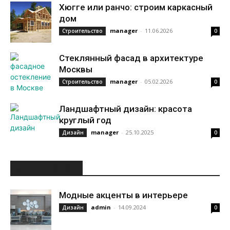
Хюгге или ранчо: строим каркасный
дом
manager
-
11.06.2026
Строительство
0
Стеклянный фасад в архитектуре
Москвы
manager
-
05.02.2026
Строительство
0
Ландшафтный дизайн: красота
круглый год
manager
-
25.10.2025
Дизайн
0
ИНТЕРЕСНОЕ
Модные акценты в интерьере
admin
-
14.09.2024
Дизайн
0