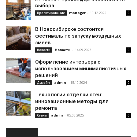
выбора
manager
-
10.12.2022
Проектирование
0
В Новосибирске состоится
фестиваль по запуску воздушных
змеев
Новости
-
14.09.2023
Новости
0
Оформление интерьера с
использованием минималистичных
решений
admin
-
15.10.2024
Дизайн
0
Технологии отделки стен:
инновационные методы для
ремонта
admin
-
05.03.2025
Стены
0
РУБРИКИ