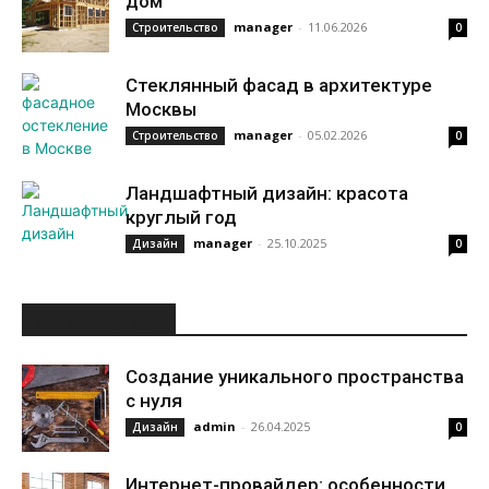
дом
manager
-
11.06.2026
Строительство
0
Стеклянный фасад в архитектуре
Москвы
manager
-
05.02.2026
Строительство
0
Ландшафтный дизайн: красота
круглый год
manager
-
25.10.2025
Дизайн
0
ИНТЕРЕСНОЕ
Создание уникального пространства
с нуля
admin
-
26.04.2025
Дизайн
0
Интернет-провайдер: особенности