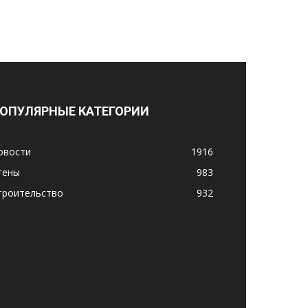
ОПУЛЯРНЫЕ КАТЕГОРИИ
овости
1916
тены
983
троительство
932