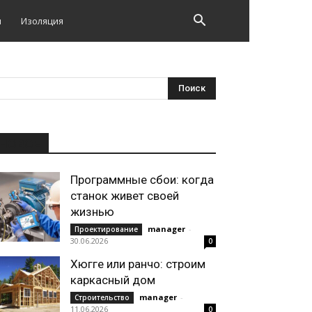
и
Изоляция
НОВОЕ
Программные сбои: когда
станок живет своей
жизнью
manager
-
Проектирование
30.06.2026
0
Хюгге или ранчо: строим
каркасный дом
manager
-
Строительство
11.06.2026
0