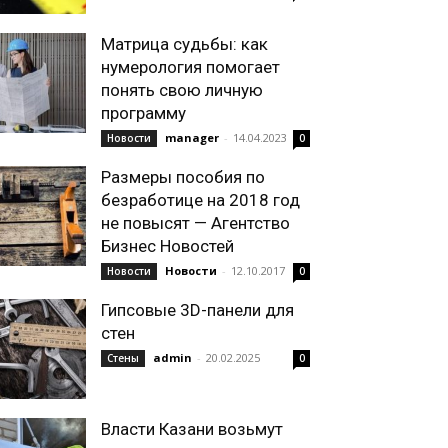
Матрица судьбы: как
нумерология помогает
понять свою личную
программу
manager
-
14.04.2023
Новости
0
Размеры пособия по
безработице на 2018 год
не повысят — Агентство
Бизнес Новостей
Новости
-
12.10.2017
Новости
0
Гипсовые 3D-панели для
стен
admin
-
20.02.2025
Стены
0
Власти Казани возьмут