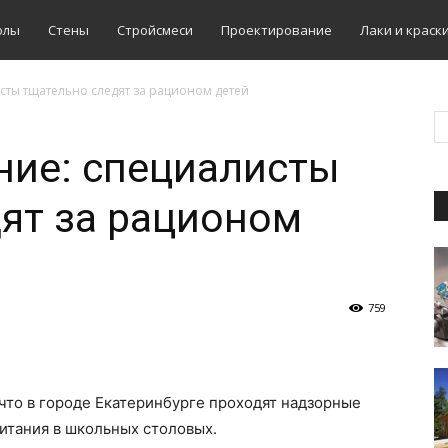
олы
Стены
Стройсмеси
Проектирование
Лаки и краск
сты тщательно следят за рационом детей
ние: специалисты
ят за рационом
759
 что в городе Екатеринбурге проходят надзорные
итания в школьных столовых.