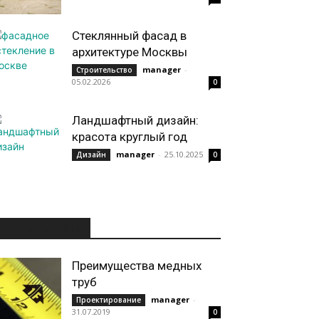
Стеклянный фасад в
архитектуре Москвы
manager
-
Строительство
05.02.2026
0
Ландшафтный дизайн:
красота круглый год
manager
-
25.10.2025
Дизайн
0
ИНТЕРЕСНОЕ
Преимущества медных
труб
manager
-
Проектирование
31.07.2019
0