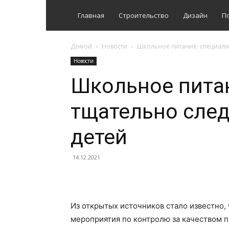
Главная
Строительство
Дизайн
П
Домой
Новости
Школьное питание: специали
Новости
Школьное пита
тщательно след
детей
14.12.2021
Из открытых источников стало известно,
мероприятия по контролю за качеством п