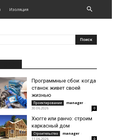
и
Изоляция
НОВОЕ
Программные сбои: когда
станок живет своей
жизнью
manager
-
Проектирование
30.06.2026
0
Хюгге или ранчо: строим
каркасный дом
manager
-
Строительство
11.06.2026
0