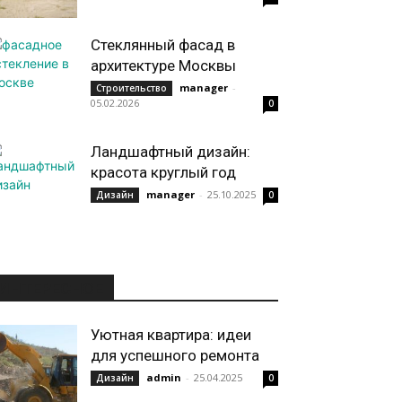
Стеклянный фасад в
архитектуре Москвы
manager
-
Строительство
05.02.2026
0
Ландшафтный дизайн:
красота круглый год
manager
-
25.10.2025
Дизайн
0
ИНТЕРЕСНОЕ
Уютная квартира: идеи
для успешного ремонта
admin
-
25.04.2025
Дизайн
0