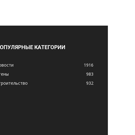
ОПУЛЯРНЫЕ КАТЕГОРИИ
овости
1916
тены
983
троительство
932