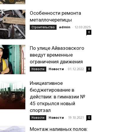
Особенности ремонта
металлочерепицы
admin
-
12.03.2025
Строительство
0
По улице Айвазовского
введут временные
ограничения движения
Новости
-
01.12.2022
Новости
0
Инициативное
бюджетирование в
действии: в гимназии №
45 открылся новый
спортзал
Новости
-
19.10.2021
Новости
0
Монтаж наливных полов: