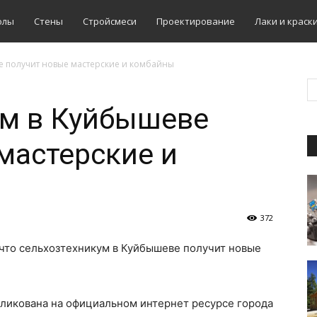
олы
Стены
Стройсмеси
Проектирование
Лаки и краск
е получит новые мастерские и комбайны
ум в Куйбышеве
мастерские и
372
 что сельхозтехникум в Куйбышеве получит новые
ликована на официальном интернет ресурсе города