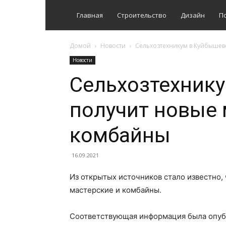
Главная
Строительство
Дизайн
П
Домой
Новости
Сельхозтехникум в Куйбышев
Новости
Сельхозтехник
получит новые 
комбайны
16.09.2021
Из открытых источников стало известно,
мастерские и комбайны.
Соответствующая информация была опуб