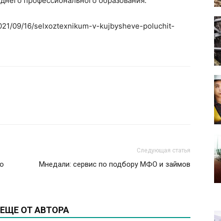
днего профессионального образования.
2021/09/16/selxoztexnikum-v-kujbysheve-poluchit-
Следующая статья
 о
Мнедали: сервис по подбору МФО и займов
ЕЩЕ ОТ АВТОРА