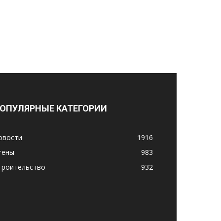
ОПУЛЯРНЫЕ КАТЕГОРИИ
овости
1916
тены
983
троительство
932