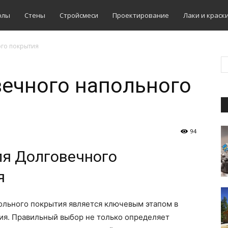
олы
Стены
Стройсмеси
Проектирование
Лаки и краск
ого покрытия
ечного напольного
94
ля Долговечного
я
ольного покрытия является ключевым этапом в
я. Правильный выбор не только определяет