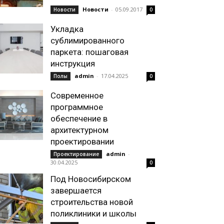
Новости
-
05.09.2017
Новости
0
Укладка
сублимированного
паркета: пошаговая
инструкция
admin
-
17.04.2025
Полы
0
Современное
программное
обеспечение в
архитектурном
проектировании
admin
-
Проектирование
30.04.2025
0
Под Новосибирском
завершается
строительства новой
поликлиники и школы