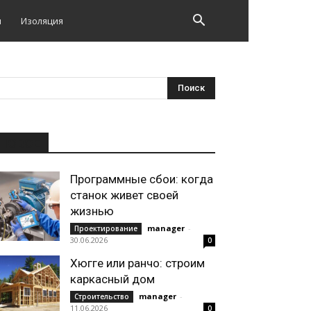
и
Изоляция
НОВОЕ
Программные сбои: когда
станок живет своей
жизнью
manager
-
Проектирование
30.06.2026
0
Хюгге или ранчо: строим
каркасный дом
manager
-
Строительство
11.06.2026
0