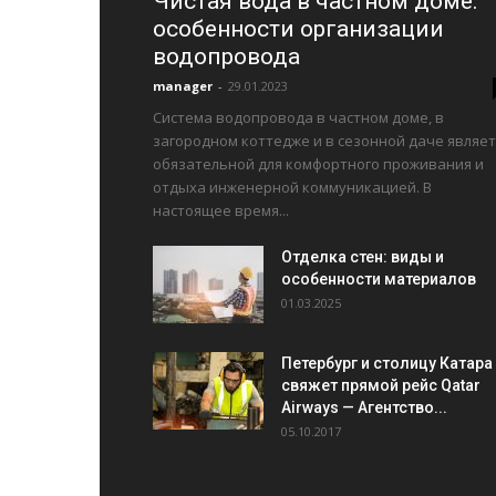
Чистая вода в частном доме:
особенности организации
водопровода
manager
-
29.01.2023
Система водопровода в частном доме, в
загородном коттедже и в сезонной даче являет
обязательной для комфортного проживания и
отдыха инженерной коммуникацией. В
настоящее время...
Отделка стен: виды и
особенности материалов
01.03.2025
Петербург и столицу Катара
свяжет прямой рейс Qatar
Airways — Агентство...
05.10.2017