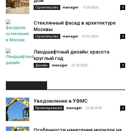
дом
manager
-
11.06.2026
Строительство
0
Стеклянный фасад в архитектуре
Москвы
manager
-
05.02.2026
Строительство
0
Ландшафтный дизайн: красота
круглый год
manager
-
25.10.2025
Дизайн
0
ИНТЕРЕСНОЕ
Уведомление в УФМС
manager
-
21.09.2018
Проектирование
0
Особенности нанесения морилок на