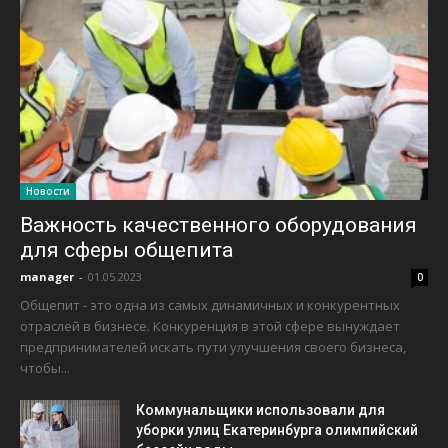
Новости
Важность качественного оборудования
для сферы общепита
manager
-
01.05.2023
0
Общепит - это одна из самых динамичных и конкурентных
отраслей в бизнесе. Конкуренция в этой сфере вынуждает
предпринимателей искать пути улучшения своего бизнеса,
чтобы...
Коммунальщики использовали для
уборки улиц Екатеринбурга олимпийский